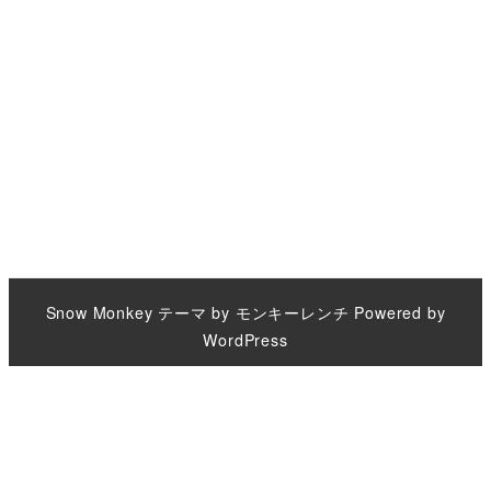
Snow Monkey
テーマ by
モンキーレンチ
Powered by
WordPress
Warning
: Trying to access array offset on null in
/home/c1668148/public_html/ykawato.net/wp-
content/plugins/amazonjs/amazonjs.php
on line
637