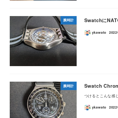
SwatchにN
腕時計
ykawato
202
Swatch Chr
腕時計
つけるとこんな感じ。
ykawato
202